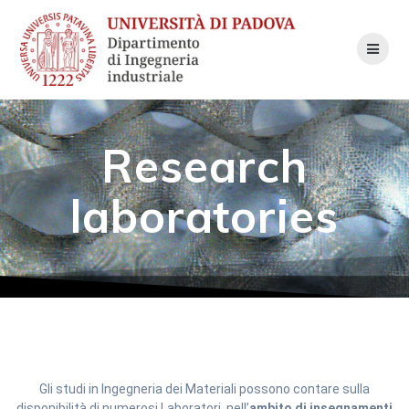
Skip
to
content
Research
laboratories
Gli studi in Ingegneria dei Materiali possono contare sulla
disponibilità di numerosi Laboratori, nell’
ambito di insegnamenti