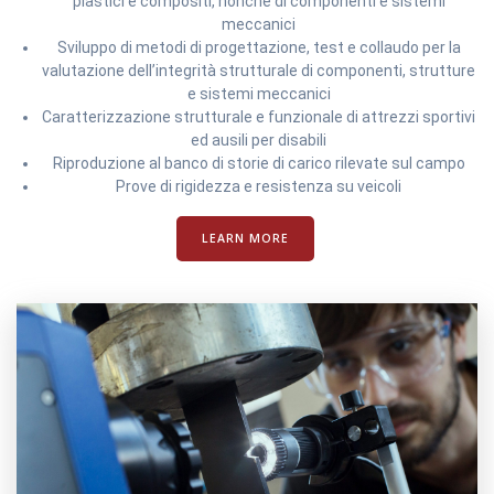
plastici e compositi, nonché di componenti e sistemi
meccanici
Sviluppo di metodi di progettazione, test e collaudo per la
valutazione dell’integrità strutturale di componenti, strutture
e sistemi meccanici
Caratterizzazione strutturale e funzionale di attrezzi sportivi
ed ausili per disabili
Riproduzione al banco di storie di carico rilevate sul campo
Prove di rigidezza e resistenza su veicoli
LEARN MORE