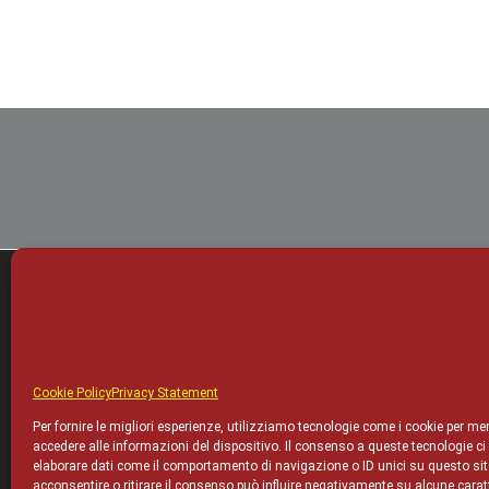
ACADEMICS
BSC Degrees
Home – en
Cookie Policy
Privacy Statement
MSC Degrees
Per fornire le migliori esperienze, utilizziamo tecnologie come i cookie per m
accedere alle informazioni del dispositivo. Il consenso a queste tecnologie ci
PHD
elaborare dati come il comportamento di navigazione o ID unici su questo si
acconsentire o ritirare il consenso può influire negativamente su alcune caratt