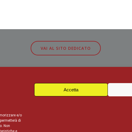
VAI AL SITO DEDICATO
 DII
Accetta
emorizzare e/o
 permetterà di
to. Non
eristiche e