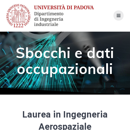
Skip
to
content
Sbocchi e dati
occupazionali
Laurea in Ingegneria
Aerospaziale